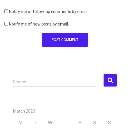
Notify me of follow-up comments by email.
Notify me of new posts by email.
S
Search …
e
a
r
c
March 2023
h
f
M
T
W
T
F
S
S
o