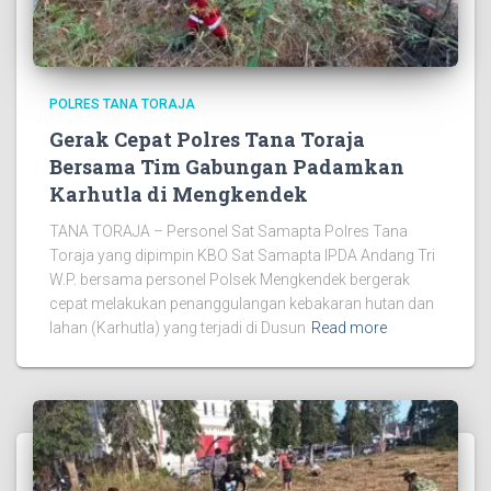
POLRES TANA TORAJA
Gerak Cepat Polres Tana Toraja
Bersama Tim Gabungan Padamkan
Karhutla di Mengkendek
TANA TORAJA – Personel Sat Samapta Polres Tana
Toraja yang dipimpin KBO Sat Samapta IPDA Andang Tri
W.P. bersama personel Polsek Mengkendek bergerak
cepat melakukan penanggulangan kebakaran hutan dan
lahan (Karhutla) yang terjadi di Dusun
Read more