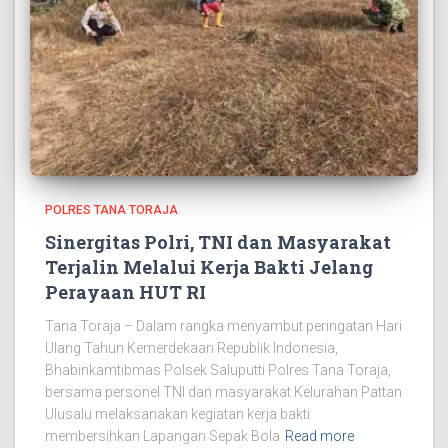
POLRES TANA TORAJA
Sinergitas Polri, TNI dan Masyarakat
Terjalin Melalui Kerja Bakti Jelang
Perayaan HUT RI
Tana Toraja – Dalam rangka menyambut peringatan Hari
Ulang Tahun Kemerdekaan Republik Indonesia,
Bhabinkamtibmas Polsek Saluputti Polres Tana Toraja,
bersama personel TNI dan masyarakat Kelurahan Pattan
Ulusalu melaksanakan kegiatan kerja bakti
membersihkan Lapangan Sepak Bola
Read more