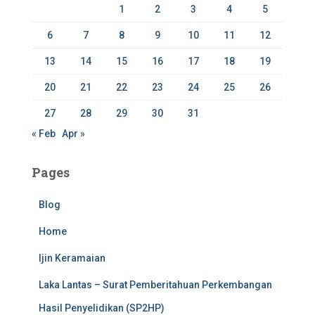
r
1
2
3
4
5
:
6
7
8
9
10
11
12
13
14
15
16
17
18
19
20
21
22
23
24
25
26
27
28
29
30
31
« Feb
Apr »
Pages
Blog
Home
Ijin Keramaian
Laka Lantas – Surat Pemberitahuan Perkembangan
Hasil Penyelidikan (SP2HP)