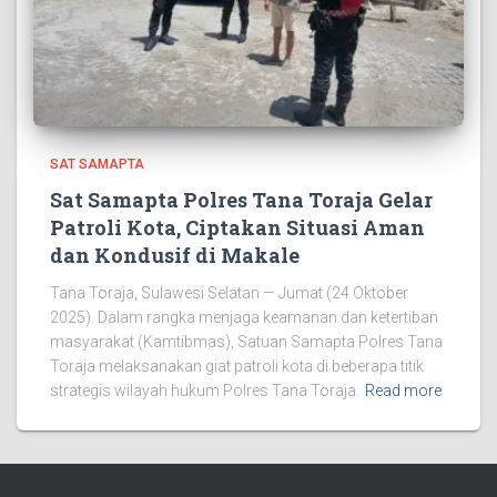
SAT SAMAPTA
Sat Samapta Polres Tana Toraja Gelar
Patroli Kota, Ciptakan Situasi Aman
dan Kondusif di Makale
Tana Toraja, Sulawesi Selatan — Jumat (24 Oktober
2025). Dalam rangka menjaga keamanan dan ketertiban
masyarakat (Kamtibmas), Satuan Samapta Polres Tana
Toraja melaksanakan giat patroli kota di beberapa titik
strategis wilayah hukum Polres Tana Toraja.
Read more