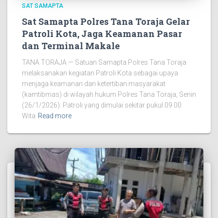
SAT SAMAPTA
Sat Samapta Polres Tana Toraja Gelar
Patroli Kota, Jaga Keamanan Pasar
dan Terminal Makale
TANA TORAJA — Satuan Samapta Polres Tana Toraja
melaksanakan kegiatan Patroli Kota sebagai upaya
menjaga keamanan dan ketertiban masyarakat
(kamtibmas) di wilayah hukum Polres Tana Toraja, Senin
(26/1/2026). Patroli yang dimulai sekitar pukul 09.00
Wita
Read more