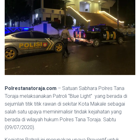
Polrestanatoraja.com
– Satuan Sabhara Polres Tana
Toraja melaksanakan Patroli “Blue Light” yang berada di
sejumlah titik titik rawan di sekitar Kota Makale sebagai
salah satu upaya meminimalisir tindak kejahatan yang
berada di wilayah hukum Polres Tana Toraja. Sabtu
(09/07/2020).
Kegiatan Patroli ini merupakan upaya Preventif untuk