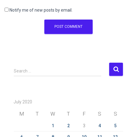
Notify me of new posts by email.
S
Search …
e
a
r
c
July 2020
h
f
M
T
W
T
F
S
S
o
r
1
2
3
4
5
:
6
7
8
9
10
11
12