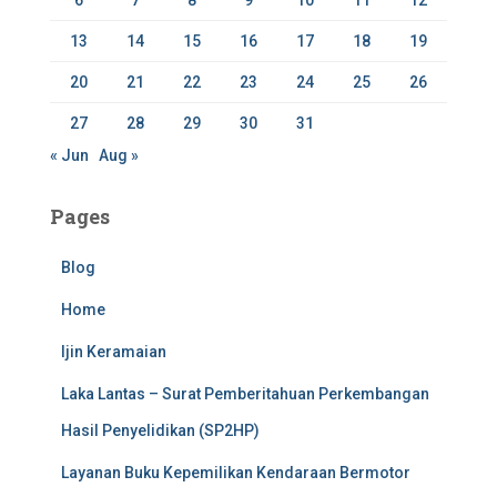
13
14
15
16
17
18
19
20
21
22
23
24
25
26
27
28
29
30
31
« Jun
Aug »
Pages
Blog
Home
Ijin Keramaian
Laka Lantas – Surat Pemberitahuan Perkembangan
Hasil Penyelidikan (SP2HP)
Layanan Buku Kepemilikan Kendaraan Bermotor