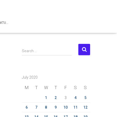
AKTU…
S
Search …
e
a
r
c
July 2020
h
f
M
T
W
T
F
S
S
o
r
1
2
3
4
5
:
6
7
8
9
10
11
12