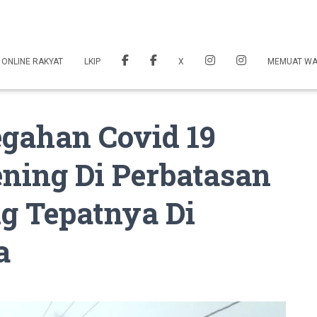
 ONLINE RAKYAT
LKIP
X
MEMUAT W
egahan Covid 19
ning Di Perbatasan
g Tepatnya Di
a