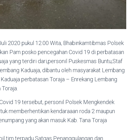
uli 2020 pukul 12.00 Wita, Bhabinkamtibmas Polsek
n Pam posko pencegahan Covid 19 di perbatasan
ja yang terdiri dari,personil Puskesmas Buntu,Staf
Lembang Kaduaja, dibantu oleh masyarakat Lembang
i Kaduaja perbatasan Toraja – Enrekang Lembang
 Toraja.
Covid 19 tersebut, personil Polsek Mengkendek
ntuk memberhentikan kendaraaan roda 2 maupun
penumpang yang akan masuk Kab. Tana Toraja
bil tim terpadu Satgas Penanggulangan dan