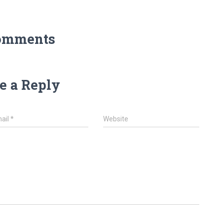
omments
e a Reply
ail
*
Website