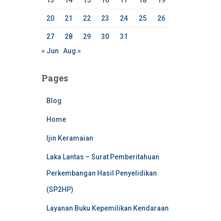
13
14
15
16
17
18
19
20
21
22
23
24
25
26
27
28
29
30
31
« Jun
Aug »
Pages
Blog
Home
Ijin Keramaian
Laka Lantas – Surat Pemberitahuan
Perkembangan Hasil Penyelidikan
(SP2HP)
Layanan Buku Kepemilikan Kendaraan