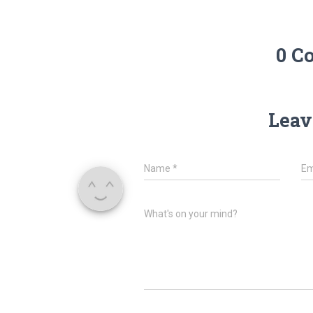
0 C
Leav
Name
*
Em
What's on your mind?