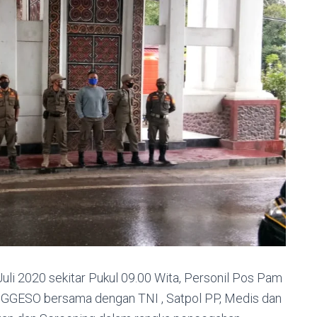
uli 2020 sekitar Pukul 09.00 Wita, Personil Pos Pam
ESO bersama dengan TNI , Satpol PP, Medis dan