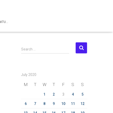
AKTU…
S
Search …
e
a
r
c
July 2020
h
f
M
T
W
T
F
S
S
o
r
1
2
3
4
5
:
6
7
8
9
10
11
12