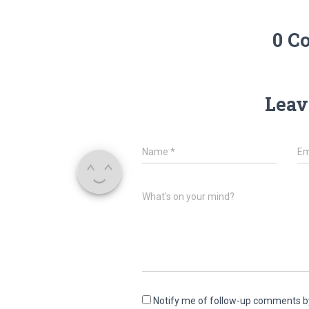
0 C
Leav
Name
*
Em
What's on your mind?
Notify me of follow-up comments b