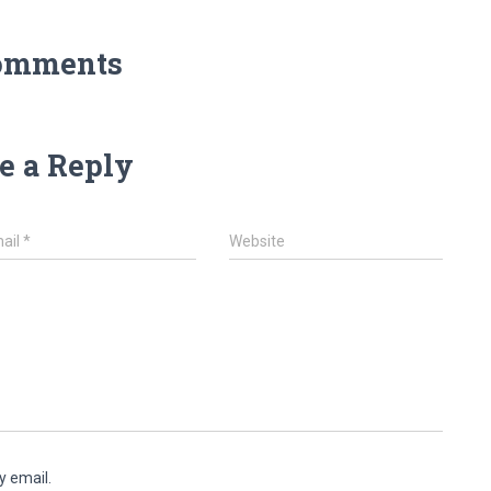
omments
e a Reply
ail
*
Website
y email.