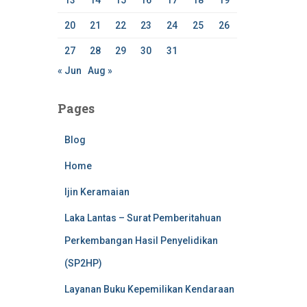
13
14
15
16
17
18
19
20
21
22
23
24
25
26
27
28
29
30
31
« Jun
Aug »
Pages
Blog
Home
Ijin Keramaian
Laka Lantas – Surat Pemberitahuan
Perkembangan Hasil Penyelidikan
(SP2HP)
Layanan Buku Kepemilikan Kendaraan