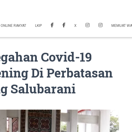
 ONLINE RAKYAT
LKIP
X
MEMUAT W
egahan Covid-19
ning Di Perbatasan
g Salubarani