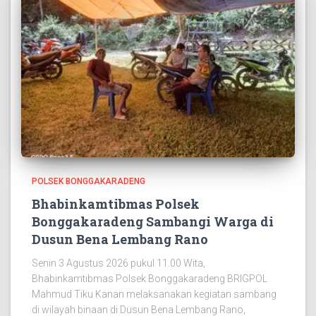
POLSEK BONGGAKARADENG
Bhabinkamtibmas Polsek
Bonggakaradeng Sambangi Warga di
Dusun Bena Lembang Rano
Senin 3 Agustus 2026 pukul 11.00 Wita,
Bhabinkamtibmas Polsek Bonggakaradeng BRIGPOL
Mahmud Tiku Kanan melaksanakan kegiatan sambang
di wilayah binaan di Dusun Bena Lembang Rano,