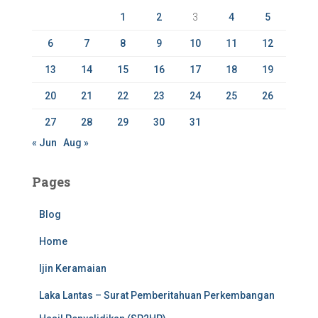
r
1
2
3
4
5
:
6
7
8
9
10
11
12
13
14
15
16
17
18
19
20
21
22
23
24
25
26
27
28
29
30
31
« Jun
Aug »
Pages
Blog
Home
Ijin Keramaian
Laka Lantas – Surat Pemberitahuan Perkembangan