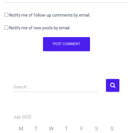
Notify me of follow-up comments by email.
Notify me of new posts by email.
S
Search …
e
a
r
c
July 2020
h
f
M
T
W
T
F
S
S
o