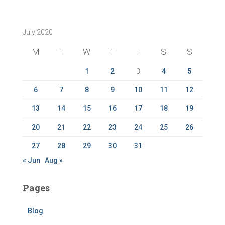
r
c
July 2020
h
f
M
T
W
T
F
S
S
o
r
1
2
3
4
5
:
6
7
8
9
10
11
12
13
14
15
16
17
18
19
20
21
22
23
24
25
26
27
28
29
30
31
« Jun
Aug »
Pages
Blog