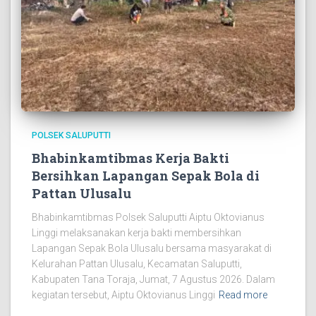
POLSEK SALUPUTTI
Bhabinkamtibmas Kerja Bakti
Bersihkan Lapangan Sepak Bola di
Pattan Ulusalu
Bhabinkamtibmas Polsek Saluputti Aiptu Oktovianus
Linggi melaksanakan kerja bakti membersihkan
Lapangan Sepak Bola Ulusalu bersama masyarakat di
Kelurahan Pattan Ulusalu, Kecamatan Saluputti,
Kabupaten Tana Toraja, Jumat, 7 Agustus 2026. Dalam
kegiatan tersebut, Aiptu Oktovianus Linggi
Read more