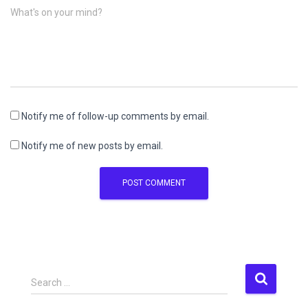
What's on your mind?
Notify me of follow-up comments by email.
Notify me of new posts by email.
S
Search …
e
a