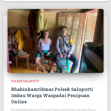
POLSEK SALUPUTTI
Bhabinkamtibmas Polsek Saluputti
Imbau Warga Waspadai Penipuan
Online
Bhabinkamtibmas Polsek Saluputti Brigpol Andre Bayu