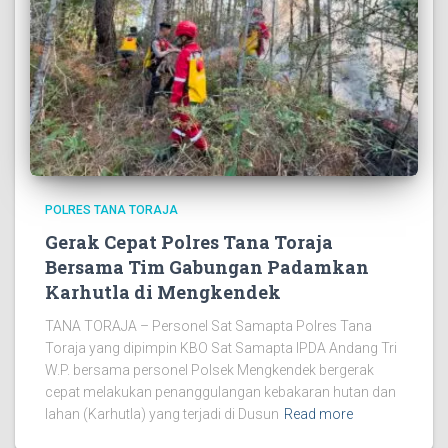
POLRES TANA TORAJA
Gerak Cepat Polres Tana Toraja
Bersama Tim Gabungan Padamkan
Karhutla di Mengkendek
TANA TORAJA – Personel Sat Samapta Polres Tana
Toraja yang dipimpin KBO Sat Samapta IPDA Andang Tri
W.P. bersama personel Polsek Mengkendek bergerak
cepat melakukan penanggulangan kebakaran hutan dan
lahan (Karhutla) yang terjadi di Dusun
Read more