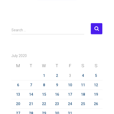
S
Search …
e
a
r
c
July 2020
h
f
M
T
W
T
F
S
S
o
r
1
2
3
4
5
:
6
7
8
9
10
11
12
13
14
15
16
17
18
19
20
21
22
23
24
25
26
27
28
29
30
31