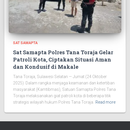
SAT SAMAPTA
Sat Samapta Polres Tana Toraja Gelar
Patroli Kota, Ciptakan Situasi Aman
dan Kondusif di Makale
Tana Toraja, Sulawesi Selatan — Jumat (24 Oktober
2025). Dalam rangka menjaga keamanan dan ketertiban
masyarakat (Kamtibmas), Satuan Samapta Polres Tana
Toraja melaksanakan giat patroli kota di beberapa titik
strategis wilayah hukum Polres Tana Toraja.
Read more