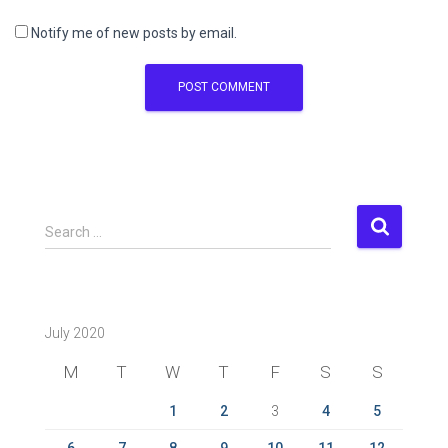
Notify me of new posts by email.
S
Search …
e
a
r
c
July 2020
h
f
M
T
W
T
F
S
S
o
r
1
2
3
4
5
:
6
7
8
9
10
11
12