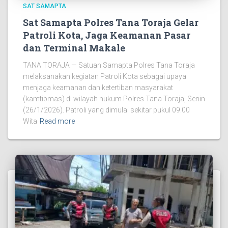
SAT SAMAPTA
Sat Samapta Polres Tana Toraja Gelar
Patroli Kota, Jaga Keamanan Pasar
dan Terminal Makale
TANA TORAJA — Satuan Samapta Polres Tana Toraja
melaksanakan kegiatan Patroli Kota sebagai upaya
menjaga keamanan dan ketertiban masyarakat
(kamtibmas) di wilayah hukum Polres Tana Toraja, Senin
(26/1/2026). Patroli yang dimulai sekitar pukul 09.00
Wita
Read more