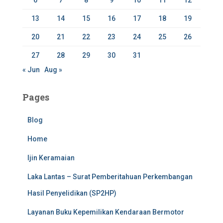
13
14
15
16
17
18
19
20
21
22
23
24
25
26
27
28
29
30
31
« Jun
Aug »
Pages
Blog
Home
Ijin Keramaian
Laka Lantas – Surat Pemberitahuan Perkembangan
Hasil Penyelidikan (SP2HP)
Layanan Buku Kepemilikan Kendaraan Bermotor