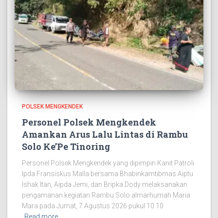
POLSEK MENGKENDEK
Personel Polsek Mengkendek
Amankan Arus Lalu Lintas di Rambu
Solo Ke’Pe Tinoring
Personel Polsek Mengkendek yang dipimpin Kanit Patroli
Ipda Fransiskus Malla bersama Bhabinkamtibmas Aiptu
Ishak Itan, Aipda Jemi, dan Bripka Dody melaksanakan
pengamanan kegiatan Rambu Solo almarhumah Maria
Mara pada Jumat, 7 Agustus 2026 pukul 10.10
Read more