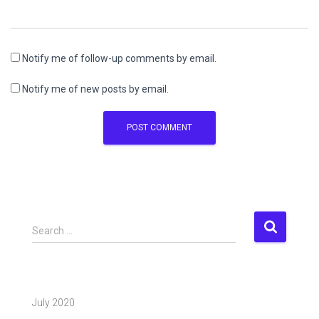
Notify me of follow-up comments by email.
Notify me of new posts by email.
S
Search …
e
a
r
c
July 2020
h
f