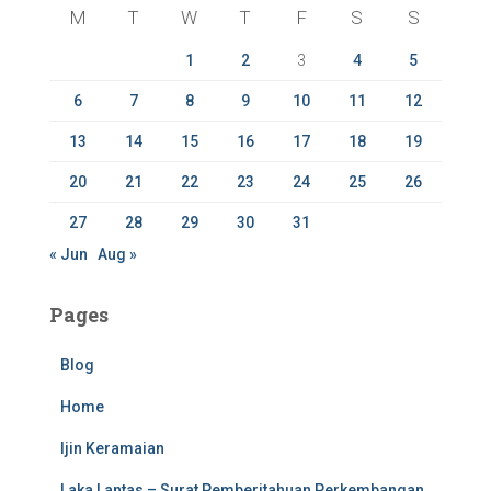
M
T
W
T
F
S
S
o
r
1
2
3
4
5
:
6
7
8
9
10
11
12
13
14
15
16
17
18
19
20
21
22
23
24
25
26
27
28
29
30
31
« Jun
Aug »
Pages
Blog
Home
Ijin Keramaian
Laka Lantas – Surat Pemberitahuan Perkembangan