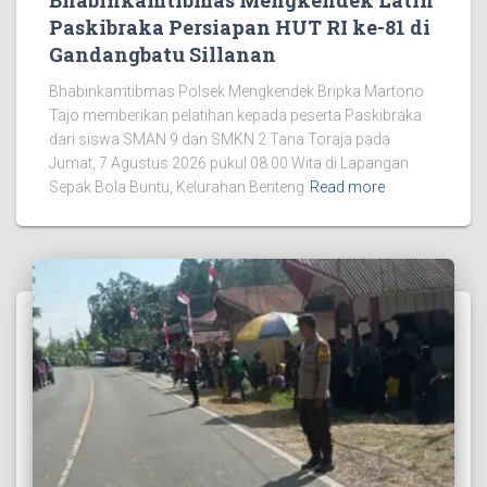
Paskibraka Persiapan HUT RI ke-81 di
Gandangbatu Sillanan
Bhabinkamtibmas Polsek Mengkendek Bripka Martono
Tajo memberikan pelatihan kepada peserta Paskibraka
dari siswa SMAN 9 dan SMKN 2 Tana Toraja pada
Jumat, 7 Agustus 2026 pukul 08.00 Wita di Lapangan
Sepak Bola Buntu, Kelurahan Benteng
Read more