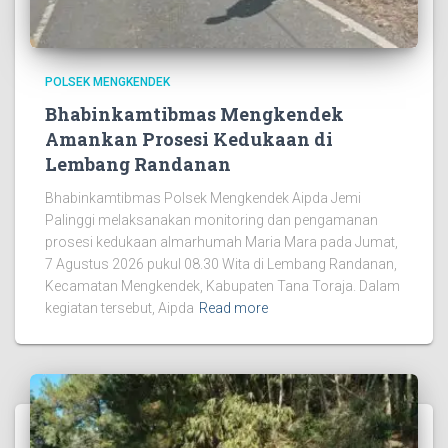
POLSEK MENGKENDEK
Bhabinkamtibmas Mengkendek
Amankan Prosesi Kedukaan di
Lembang Randanan
Bhabinkamtibmas Polsek Mengkendek Aipda Jemi
Palinggi melaksanakan monitoring dan pengamanan
prosesi kedukaan almarhumah Maria Mara pada Jumat,
7 Agustus 2026 pukul 08.30 Wita di Lembang Randanan,
Kecamatan Mengkendek, Kabupaten Tana Toraja. Dalam
kegiatan tersebut, Aipda
Read more