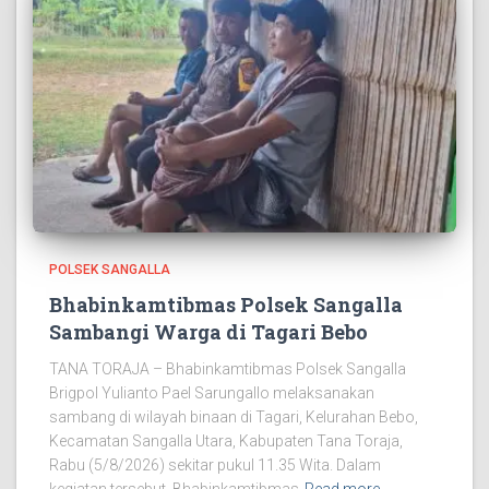
POLSEK SANGALLA
Bhabinkamtibmas Polsek Sangalla
Sambangi Warga di Tagari Bebo
TANA TORAJA – Bhabinkamtibmas Polsek Sangalla
Brigpol Yulianto Pael Sarungallo melaksanakan
sambang di wilayah binaan di Tagari, Kelurahan Bebo,
Kecamatan Sangalla Utara, Kabupaten Tana Toraja,
Rabu (5/8/2026) sekitar pukul 11.35 Wita. Dalam