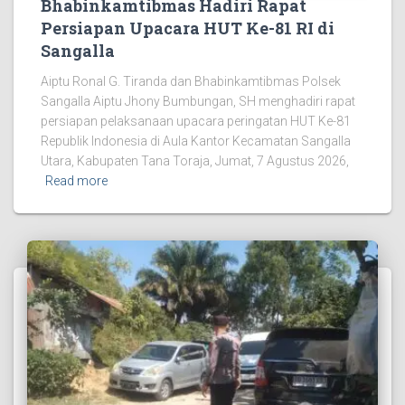
Bhabinkamtibmas Hadiri Rapat
Persiapan Upacara HUT Ke-81 RI di
Sangalla
Aiptu Ronal G. Tiranda dan Bhabinkamtibmas Polsek
Sangalla Aiptu Jhony Bumbungan, SH menghadiri rapat
persiapan pelaksanaan upacara peringatan HUT Ke-81
Republik Indonesia di Aula Kantor Kecamatan Sangalla
Utara, Kabupaten Tana Toraja, Jumat, 7 Agustus 2026,
Read more