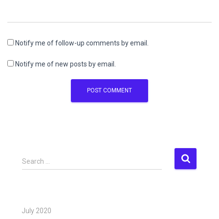
Notify me of follow-up comments by email.
Notify me of new posts by email.
S
Search …
e
a
r
c
July 2020
h