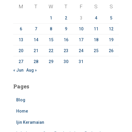
f
M
T
W
T
F
S
S
o
r
1
2
3
4
5
:
6
7
8
9
10
11
12
13
14
15
16
17
18
19
20
21
22
23
24
25
26
27
28
29
30
31
« Jun
Aug »
Pages
Blog
Home
Ijin Keramaian