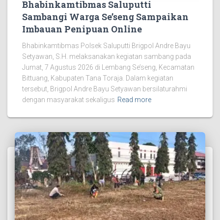
Bhabinkamtibmas Saluputti
Sambangi Warga Se’seng Sampaikan
Imbauan Penipuan Online
Bhabinkamtibmas Polsek Saluputti Brigpol Andre Bayu
Setyawan, S.H. melaksanakan kegiatan sambang pada
Jumat, 7 Agustus 2026 di Lembang Se’seng, Kecamatan
Bittuang, Kabupaten Tana Toraja. Dalam kegiatan
tersebut, Brigpol Andre Bayu Setyawan bersilaturahmi
dengan masyarakat sekaligus
Read more