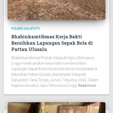
POLSEK SALUPUTTI
Bhabinkamtibmas Kerja Bakti
Bersihkan Lapangan Sepak Bola di
Pattan Ulusalu
Bhabinkamtibmas Polsek Saluputti Aiptu Oktovianus
Linggi melaksanakan kerja bakti membersihkan
Lapangan Sepak Bola Ulusalu bersama masyarakat di
Kelurahan Pattan Ulusalu, Kecamatan Saluputti,
Kabupaten Tana Toraja, Jumat, 7 Agustus 2026. Dalam
kegiatan tersebut, Aiptu Oktovianus Linggi
Read more