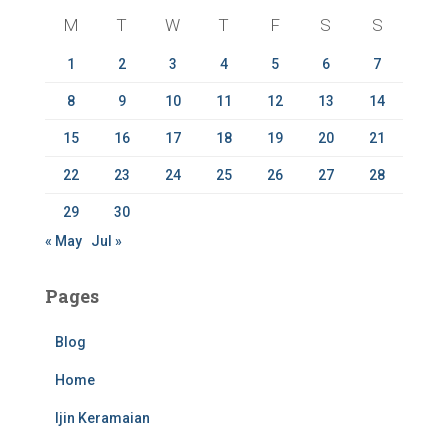
f
M
T
W
T
F
S
S
o
r
1
2
3
4
5
6
7
:
8
9
10
11
12
13
14
15
16
17
18
19
20
21
22
23
24
25
26
27
28
29
30
« May
Jul »
Pages
Blog
Home
Ijin Keramaian