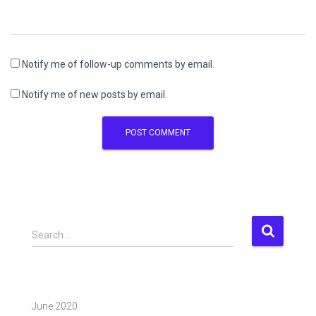
Notify me of follow-up comments by email.
Notify me of new posts by email.
S
Search …
e
a
r
c
June 2020
h