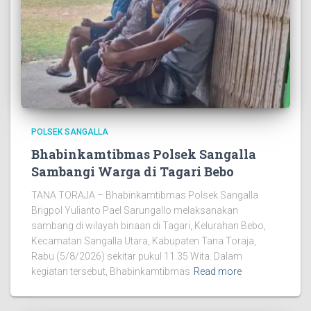
POLSEK SANGALLA
Bhabinkamtibmas Polsek Sangalla
Sambangi Warga di Tagari Bebo
TANA TORAJA – Bhabinkamtibmas Polsek Sangalla
Brigpol Yulianto Pael Sarungallo melaksanakan
sambang di wilayah binaan di Tagari, Kelurahan Bebo,
Kecamatan Sangalla Utara, Kabupaten Tana Toraja,
Rabu (5/8/2026) sekitar pukul 11.35 Wita. Dalam
kegiatan tersebut, Bhabinkamtibmas
Read more