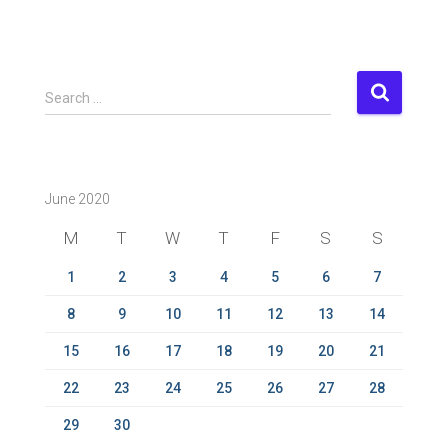
S
Search …
e
a
r
c
June 2020
h
f
M
T
W
T
F
S
S
o
r
1
2
3
4
5
6
7
:
8
9
10
11
12
13
14
15
16
17
18
19
20
21
22
23
24
25
26
27
28
29
30