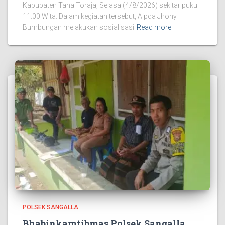
Kabupaten Tana Toraja, Selasa (4/8/2026) sekitar pukul
11.00 Wita. Dalam kegiatan tersebut, Aipda Jhony
Bumbungan melakukan sosialisasi
Read more
POLSEK SANGALLA
Bhabinkamtibmas Polsek Sangalla