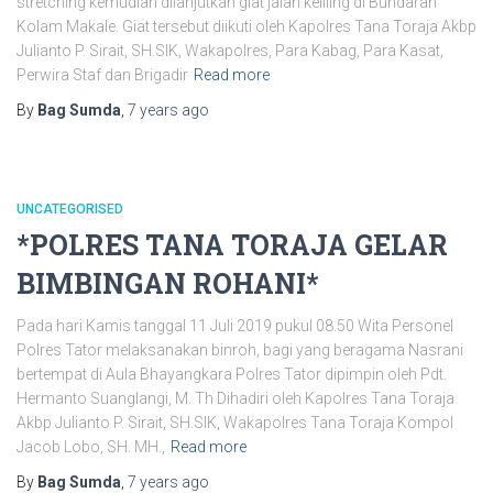
stretching kemudian dilanjutkan giat jalan keliling di Bundaran
Kolam Makale. Giat tersebut diikuti oleh Kapolres Tana Toraja Akbp
Julianto P. Sirait, SH.SIK, Wakapolres, Para Kabag, Para Kasat,
Perwira Staf dan Brigadir
Read more
By
Bag Sumda
,
7 years
ago
UNCATEGORISED
*POLRES TANA TORAJA GELAR
BIMBINGAN ROHANI*
Pada hari Kamis tanggal 11 Juli 2019 pukul 08.50 Wita Personel
Polres Tator melaksanakan binroh, bagi yang beragama Nasrani
bertempat di Aula Bhayangkara Polres Tator dipimpin oleh Pdt.
Hermanto Suanglangi, M. Th Dihadiri oleh Kapolres Tana Toraja
Akbp Julianto P. Sirait, SH.SIK, Wakapolres Tana Toraja Kompol
Jacob Lobo, SH. MH.,
Read more
By
Bag Sumda
,
7 years
ago