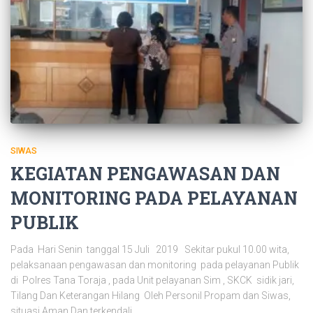
SIWAS
KEGIATAN PENGAWASAN DAN
MONITORING PADA PELAYANAN
PUBLIK
Pada Hari Senin tanggal 15 Juli 2019 Sekitar pukul 10.00 wita,
pelaksanaan pengawasan dan monitoring pada pelayanan Publik
di Polres Tana Toraja , pada Unit pelayanan Sim , SKCK sidik jari,
Tilang Dan Keterangan Hilang Oleh Personil Propam dan Siwas,
situasi Aman Dan terkendali.