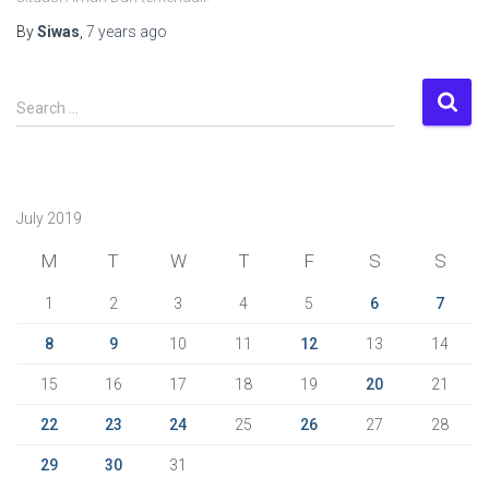
By
Siwas
,
7 years
ago
S
Search …
e
a
r
c
July 2019
h
f
M
T
W
T
F
S
S
o
r
1
2
3
4
5
6
7
:
8
9
10
11
12
13
14
15
16
17
18
19
20
21
22
23
24
25
26
27
28
29
30
31