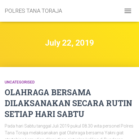
POLRES TANA TORAJA
TOGGL
July 22, 2019
UNCATEGORISED
OLAHRAGA BERSAMA
DILAKSANAKAN SECARA RUTIN
SETIAP HARI SABTU
Pada hari Sabtu tanggal Juli 2019 pukul 08.30 wita personel Polres
Tana Toraja melaksanakan giat Olahraga bersama Yakni giat